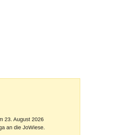
Am 23. August 2026
iga an die JoWiese.