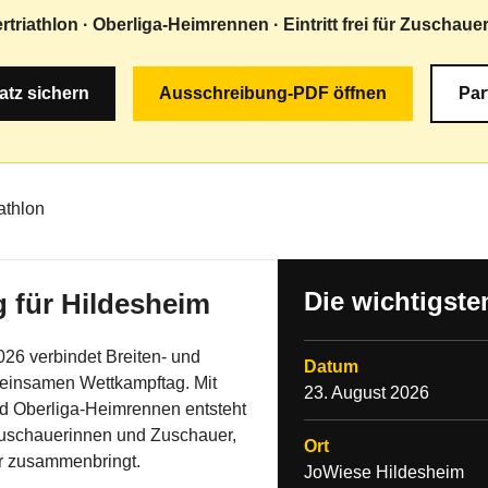
ertriathlon · Oberliga-Heimrennen · Eintritt frei für Zuscha
latz sichern
Ausschreibung-PDF öffnen
Par
Die wichtigste
g für Hildesheim
026 verbindet Breiten- und
Datum
einsamen Wettkampftag. Mit
23. August 2026
und Oberliga-Heimrennen entsteht
Zuschauerinnen und Zuschauer,
Ort
r zusammenbringt.
JoWiese Hildesheim