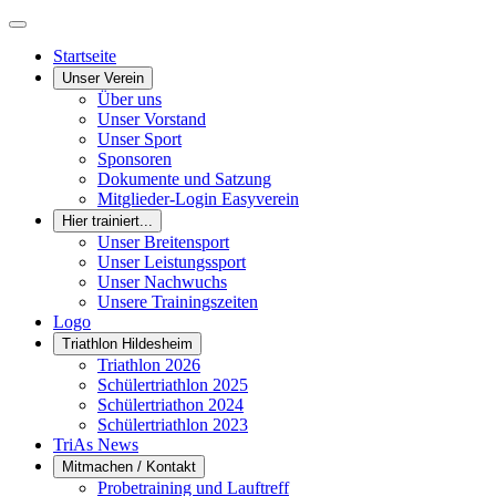
Startseite
Unser Verein
Über uns
Unser Vorstand
Unser Sport
Sponsoren
Dokumente und Satzung
Mitglieder-Login Easyverein
Hier trainiert...
Unser Breitensport
Unser Leistungssport
Unser Nachwuchs
Unsere Trainingszeiten
Logo
Triathlon Hildesheim
Triathlon 2026
Schülertriathlon 2025
Schülertriathon 2024
Schülertriathlon 2023
TriAs News
Mitmachen / Kontakt
Probetraining und Lauftreff