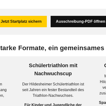
Jetzt Startplatz sichern
Ausschreibung-PDF öffnen
starke Formate, ein gemeinsames
Schülertriathlon mit
Nachwuchscup
Hil
an
Der Hildesheimer Schülertriathlon ist
ve
gang
seit Jahren ein fester Bestandteil des
zus
en,
Triathlon-Nachwuchses.
Spa
Für Kinder und Jugendliche der