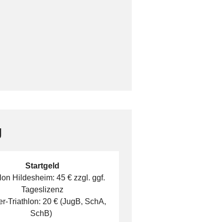
g
Startgeld
lon Hildesheim: 45 € zzgl. ggf.
Tageslizenz
r-Triathlon: 20 € (JugB, SchA,
SchB)