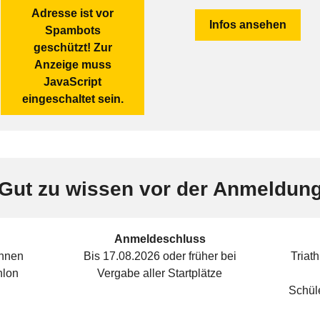
Adresse ist vor
Infos ansehen
Spambots
geschützt! Zur
Anzeige muss
JavaScript
eingeschaltet sein.
Gut zu wissen vor der Anmeldun
Anmeldeschluss
ennen
Bis 17.08.2026 oder früher bei
Triath
hlon
Vergabe aller Startplätze
Schüle