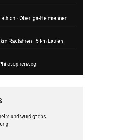
triathlon · Oberliga-Heimrennen
km Radfahren · 5 km Laufen
am Philosophenweg
s
heim und würdigt das
tung.