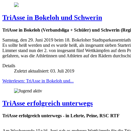
TriAsse in Bokeloh und Schwerin
TriAsse in Bokeloh (Verbandsliga + Schüler) und Schwerin (Regi
Samstag, den 29. Juni 2019 beim 18. Bokeloher Stadtsparkassentriath
Es sollte heiß werden und es wurde heiß, als insgesamt sieben Start
Limmer stand nun der 2. von insgesamt fünf Wettkämpfen auf dem 
gefahren, was die Athletinnen und Athleten auf den Rädern durchschüt
Details
Zuletzt aktualisiert: 03. Juli 2019
Weiterlesen: TriAsse in Bokeloh und...
TriAsse erfolgreich unterwegs
TriAsse erfolgreich unterwegs - in Lehrte, Peine, RSC RTF
Am Wochenende 15+16. Juni gab es mehrere Wettkämpfe für die Tria