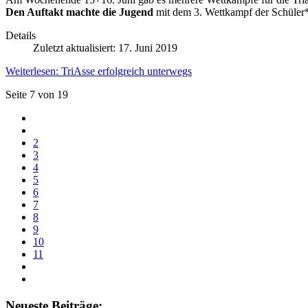
Den Auftakt machte die Jugend
mit dem 3. Wettkampf der Schüler*
Details
Zuletzt aktualisiert: 17. Juni 2019
Weiterlesen: TriAsse erfolgreich unterwegs
Seite 7 von 19
2
3
4
5
6
7
8
9
10
11
Neueste Beiträge: