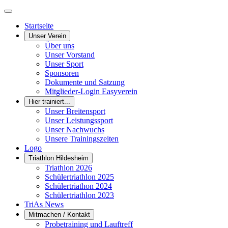
Startseite
Unser Verein
Über uns
Unser Vorstand
Unser Sport
Sponsoren
Dokumente und Satzung
Mitglieder-Login Easyverein
Hier trainiert...
Unser Breitensport
Unser Leistungssport
Unser Nachwuchs
Unsere Trainingszeiten
Logo
Triathlon Hildesheim
Triathlon 2026
Schülertriathlon 2025
Schülertriathon 2024
Schülertriathlon 2023
TriAs News
Mitmachen / Kontakt
Probetraining und Lauftreff