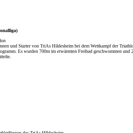
onalliga)
lon
erinnen und Starter von TriAs Hildesheim bei dem Wettkampf der Triat
Programm. Es wurden 700m im erwärmten Freibad geschwommen und 21,
telte.
thlet*innen des TriAs HIldesheim.