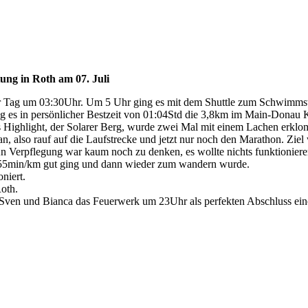
ung in Roth am 07. Juli
er Tag um 03:30Uhr. Um 5 Uhr ging es mit dem Shuttle zum Schwimmstart
ing es in persönlicher Bestzeit von 01:04Std die 3,8km im Main-Dona
 Highlight, der Solarer Berg, wurde zwei Mal mit einem Lachen erklo
n, also rauf auf die Laufstrecke und jetzt nur noch den Marathon. Ziel
n. An Verpflegung war kaum noch zu denken, es wollte nichts funktio
04:55min/km gut ging und dann wieder zum wandern wurde.
niert.
Roth.
ven und Bianca das Feuerwerk um 23Uhr als perfekten Abschluss eines